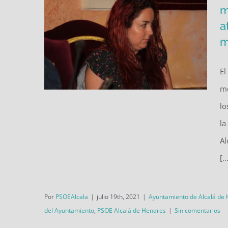
m
a
m
El
me
lo
El PSOE exige a la Comunidad
la
de Madrid mayores recursos
Al
humanos y técnicos de
[..
atención temprana en materia
de salud mental
Por
PSOEAlcala
|
julio 19th, 2021
|
Ayuntamiento de Alcalá de
del Ayuntamiento
,
PSOE Alcalá de Henares
|
Sin comentarios