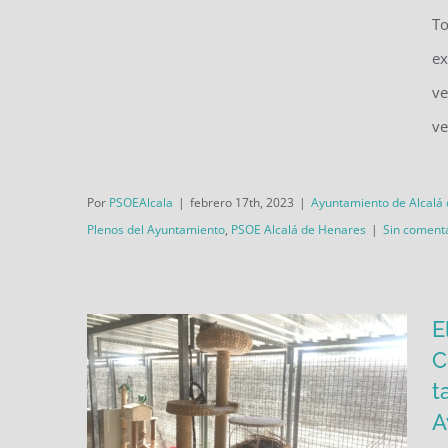
To
El PSOE volverá a reclamar a la
ex
Comunidad de Madrid la
ve
construcción de un
ve
aparcamiento para el barrio de
Nuestra Señora de Belén
Por
PSOEAlcala
|
febrero 17th, 2023
|
Ayuntamiento de Alcalá
Plenos del Ayuntamiento
,
PSOE Alcalá de Henares
|
Sin coment
E
C
t
A