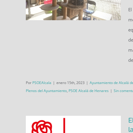
El
me
eq
El PSOE de Alcalá propondrá
de
que la Comunidad de Madrid
ma
invierta en el CIMPA, tal y como
de
lo ha hecho hasta ahora el
Ayuntamiento
Por
PSOEAlcala
|
enero 15th, 2023
|
Ayuntamiento de Alcalá d
Plenos del Ayuntamiento
,
PSOE Alcalá de Henares
|
Sin coment
E
l