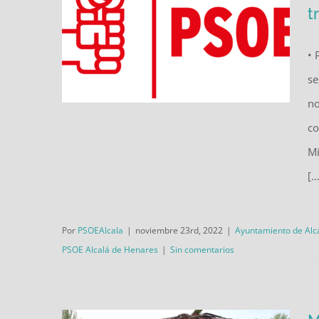
t
• 
se
no
co
Mi
El Partido Socialista de Alcalá
[..
de Henares lamenta la
presencia de un concejal
Por
PSOEAlcala
|
noviembre 23rd, 2022
|
Ayuntamiento de Alc
tránsfuga en el Ayuntamiento
PSOE Alcalá de Henares
|
Sin comentarios