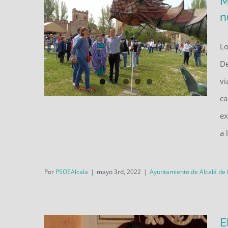
M
n
Lo
De
vi
ca
ex
a 
Miles de personas viajaron en
el tiempo con nuestra
Por
PSOEAlcala
|
mayo 3rd, 2022
|
Ayuntamiento de Alcalá de
Complutum Renacida
E