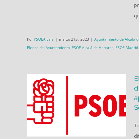
pr
PSOE insta a la Comunidad de
qu
Madrid a construir un colegio
público en la zona norte de
Por
PSOEAlcala
|
marzo 21st, 2023
|
Ayuntamiento de Alcalá 
Alcalá de Henares
Plenos del Ayuntamiento
,
PSOE Alcalá de Henares
,
PSOE Madrid
E
d
a
S
Tr
di