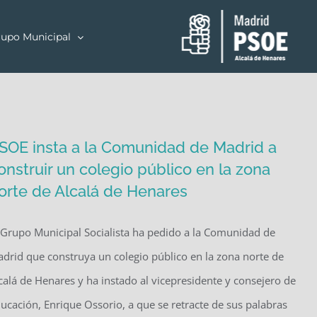
upo Municipal
SOE insta a la Comunidad de Madrid a
onstruir un colegio público en la zona
orte de Alcalá de Henares
 Grupo Municipal Socialista ha pedido a la Comunidad de
drid que construya un colegio público en la zona norte de
calá de Henares y ha instado al vicepresidente y consejero de
ucación, Enrique Ossorio, a que se retracte de sus palabras