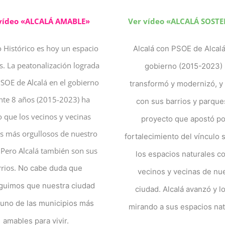
vídeo «ALCALÁ AMABLE»
Ver vídeo «ALCALÁ SOSTE
o Histórico es hoy un espacio
Alcalá con PSOE de Alcalá
s. La peatonalización lograda
gobierno (2015-2023)
PSOE de Alcalá en el gobierno
transformó y modernizó, y 
nte 8 años (2015-2023) ha
con sus barrios y parque
 que los vecinos y vecinas
proyecto que apostó po
 más orgullosos de nuestro
fortalecimiento del vínculo 
 Pero Alcalá también son sus
los espacios naturales co
rrios.
No cabe duda que
vecinos y vecinas de nu
guimos que nuestra ciudad
ciudad.
Alcalá avanzó y l
uno de las municipios más
mirando a sus espacios nat
a
mables para vivir.