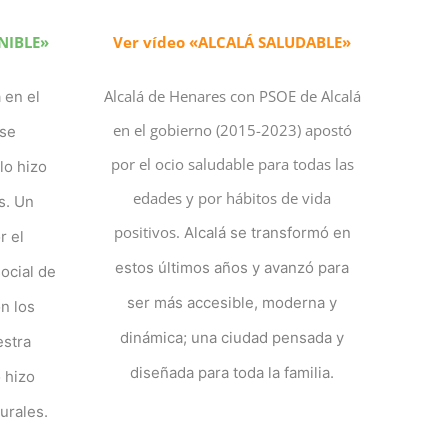
NIBLE»
Ver vídeo «ALCALÁ SALUDABLE»
Alcalá de Henares con PSOE de Alcalá
 en el
en el gobierno (2015-2023) apostó
 se
por el ocio saludable para todas las
lo hizo
edades y por hábitos de vida
s. Un
positivos.
Alcalá se transformó en
r el
estos últimos años y avanzó para
social de
ser más accesible, moderna y
n los
dinámica; una ciudad pensada y
estra
diseñada para toda la familia.
o hizo
urales.