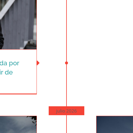
ada por
ir de
a por dos
e manera
julio 2026