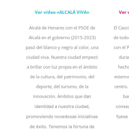
Ver vídeo «ALCALÁ VIVA»
Ver 
Alcalá de Henares con el PSOE de
El Casc
Alcalá en el gobierno (2015-2023)
de todo
pasó del blanco y negro al color, una
con el 
ciudad viva. Nuestra ciudad empezó
dura
a brillar con luz propia en el ámbito
hecho
de la cultura, del patrimonio, del
estemos
deporte, del turismo, de la
centro.
innovación. Ámbitos que d
ba
an
identidad a nuestra ciudad,
conse
promoviendo novedosas iniciativas
fuese
de éxito.
Tenemos la fortuna de