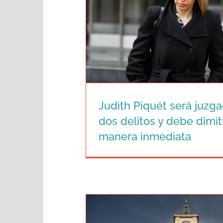
Judith Piquét será juzg
dos delitos y debe dimit
manera inmediata
Judith Piquét será juzgad
delitos y debe dimitir d
inmediata