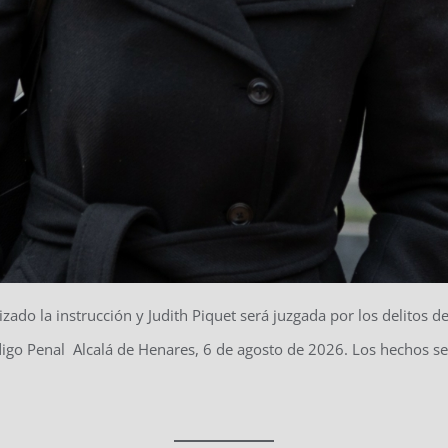
zado la instrucción y Judith Piquet será juzgada por los delitos d
 Código Penal Alcalá de Henares, 6 de agosto de 2026. Los hechos 