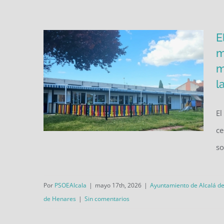
vivienda en Alcalá de Henares
E
m
m
l
El
ce
so
El PSOE de Alcalá defenderá
en el Pleno medidas para
reforzar la educación infantil
Por
PSOEAlcala
|
mayo 17th, 2026
|
Ayuntamiento de Alcalá d
de Henares
|
Sin comentarios
municipal, garantizar la
igualdad y proteger la vivienda