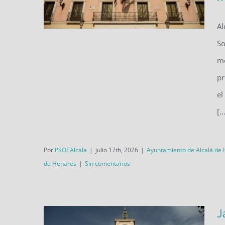
Al
So
El PSOE de Alcalá lleva al Pleno
mo
tres iniciativas para defender la
pr
cultura, proteger el comercio
el
de proximidad y reclamar una
[..
financiación justa para los
municipios madrileños.
Por
PSOEAlcala
|
julio 17th, 2026
|
Ayuntamiento de Alcalá de
de Henares
|
Sin comentarios
J