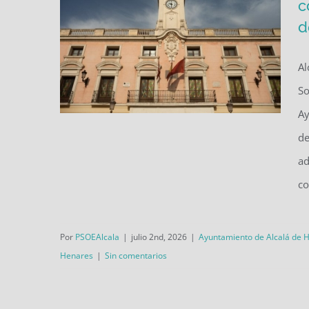
c
d
Al
So
Ay
de
ad
Javier Rodríguez Palacios: “El
co
PSOE está con los trabajadores
municipales frente al
Por
PSOEAlcala
|
julio 2nd, 2026
|
Ayuntamiento de Alcalá de 
desgobierno de PP y Vox”
Henares
|
Sin comentarios