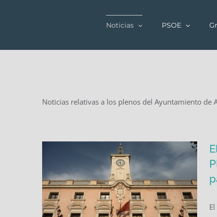
Saltar
al
Noticias
PSOE
Gr
contenido
Noticias relativas a los plenos del Ayuntamiento de 
E
P
p
El