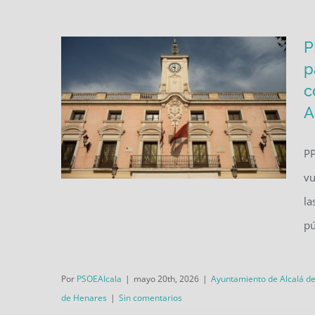
P
p
c
A
PP
vu
la
PP y VOX rechazan las
pú
propuestas del PSOE para
defender la educación pública,
Por
PSOEAlcala
|
mayo 20th, 2026
|
Ayuntamiento de Alcalá d
la convivencia y el acceso a la
de Henares
|
Sin comentarios