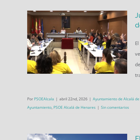
pública
J
d
El
ve
de
tr
Por
PSOEAlcala
|
abril 22nd, 2026
|
Ayuntamiento de Alcalá d
Judith Piquet no ofrece
Ayuntamiento
,
PSOE Alcalá de Henares
|
Sin comentarios
soluciones y desprecia a los
vecinos y vecinas
E