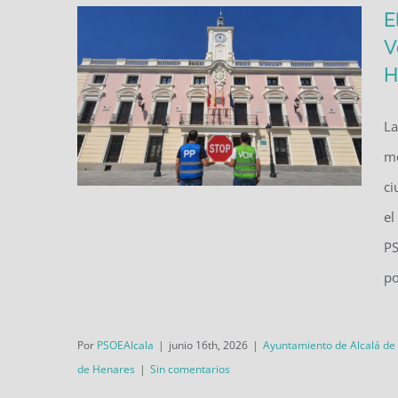
E
V
H
La
mo
ci
el
PS
El PSOE denuncia que el
po
gobierno de PP y Vox está roto
y abandona a Alcalá de
Por
PSOEAlcala
|
junio 16th, 2026
|
Ayuntamiento de Alcalá de
Henares
de Henares
|
Sin comentarios