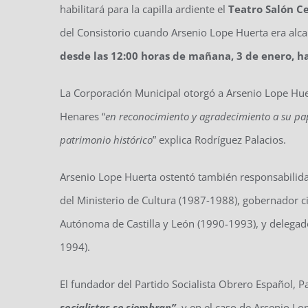
habilitará para la capilla ardiente el
Teatro Salón C
del Consistorio cuando Arsenio Lope Huerta era alca
desde las 12:00 horas de mañana, 3 de enero, ha
La Corporación Municipal otorgó a Arsenio Lope Hue
Henares “
en reconocimiento y agradecimiento a su pape
patrimonio histórico
” explica Rodríguez Palacios.
Arsenio Lope Huerta ostentó también responsabilida
del Ministerio de Cultura (1987-1988), gobernador c
Autónoma de Castilla y León (1990-1993), y deleg
1994).
El fundador del Partido Socialista Obrero Español, P
socialistas se siembran”
,
y en el caso de Arsenio Lo