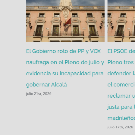
zgada por
El Gobierno roto de PP y VOX
El PSOE de 
mitir de
naufraga en el Pleno de julio y
Pleno tres 
evidencia su incapacidad para
defender l
gobernar Alcalá
el comerci
julio 21st, 2026
reclamar u
justa para
madrileños
julio 17th, 2026