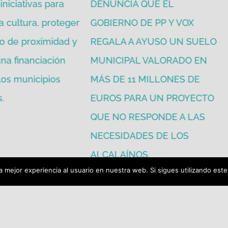
iniciativas para
DENUNCIA QUE EL
a cultura, proteger
GOBIERNO DE PP Y VOX
o de proximidad y
REGALA A AYUSO UN SUELO
na financiación
MUNICIPAL VALORADO EN
 los municipios
MÁS DE 11 MILLONES DE
.
EUROS PARA UN PROYECTO
QUE NO RESPONDE A LAS
NECESIDADES DE LOS
ALCALAÍNOS.
julio 16th, 2026
 mejor experiencia al usuario en nuestra web. Si sigues utilizando est