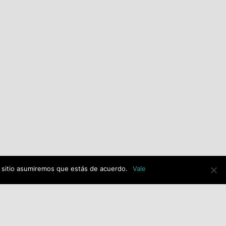
alerta de una posible
adjudicación ilegal de la
imagen de Jesús Resucitado
con 30.000€ de dinero
público y exige explicaciones
al equipo de gobierno de PP-
VOX.
julio 14th, 2026
e sitio asumiremos que estás de acuerdo.
Vale