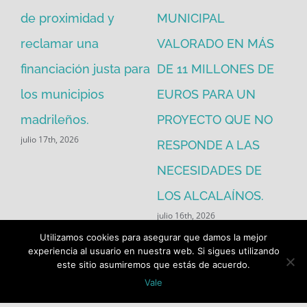
de proximidad y
MUNICIPAL
Re
reclamar una
VALORADO EN MÁS
30
financiación justa para
DE 11 MILLONES DE
pú
los municipios
EUROS PARA UN
ex
madrileños.
PROYECTO QUE NO
eq
julio 17th, 2026
RESPONDE A LAS
de
jul
NECESIDADES DE
LOS ALCALAÍNOS.
julio 16th, 2026
Utilizamos cookies para asegurar que damos la mejor
experiencia al usuario en nuestra web. Si sigues utilizando
este sitio asumiremos que estás de acuerdo.
Vale