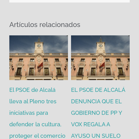
Artículos relacionados
El PSOE de Alcalá
EL PSOE DE ALCALÁ
El
en
lleva al Pleno tres
DENUNCIA QUE EL
He
iniciativas para
GOBIERNO DE PP Y
un
defender la cultura,
VOX REGALA A
ad
proteger el comercio
AYUSO UN SUELO
la