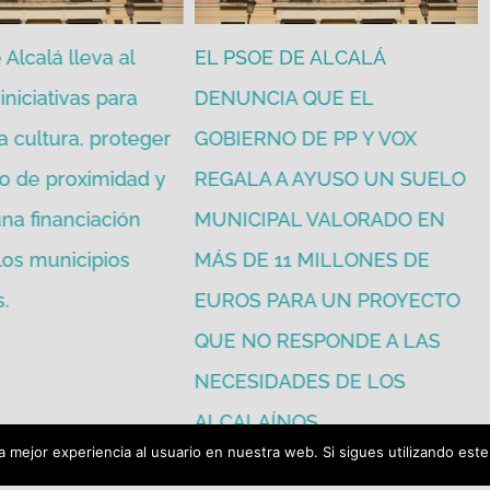
Alcalá lleva al
EL PSOE DE ALCALÁ
iniciativas para
DENUNCIA QUE EL
a cultura, proteger
GOBIERNO DE PP Y VOX
o de proximidad y
REGALA A AYUSO UN SUELO
na financiación
MUNICIPAL VALORADO EN
 los municipios
MÁS DE 11 MILLONES DE
.
EUROS PARA UN PROYECTO
QUE NO RESPONDE A LAS
NECESIDADES DE LOS
ALCALAÍNOS.
 mejor experiencia al usuario en nuestra web. Si sigues utilizando est
julio 16th, 2026