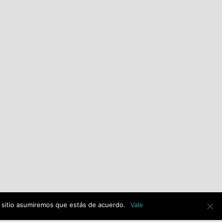
El PSOE de Alcalá de Henares
alerta de una posible
adjudicación ilegal de la
imagen de Jesús Resucitado
con 30.000€ de dinero
público y exige explicaciones
al equipo de gobierno de PP-
VOX.
julio 14th, 2026
e sitio asumiremos que estás de acuerdo.
Vale