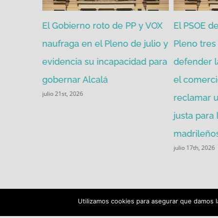
zgada por
El Gobierno roto de PP y VOX
El PSOE de 
mitir de
naufraga en el Pleno de julio y
Pleno tres 
evidencia su incapacidad para
defender l
gobernar Alcalá
el comerci
julio 21st, 2026
reclamar u
justa para
madrileños
julio 17th, 2026
Utilizamos cookies para asegurar que damos la