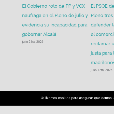
zgada por
El Gobierno roto de PP y VOX
El PSOE de 
mitir de
naufraga en el Pleno de julio y
Pleno tres 
evidencia su incapacidad para
defender l
gobernar Alcalá
el comerci
julio 21st, 2026
reclamar u
justa para
madrileños
julio 17th, 2026
Utilizamos cookies para asegurar que damos la