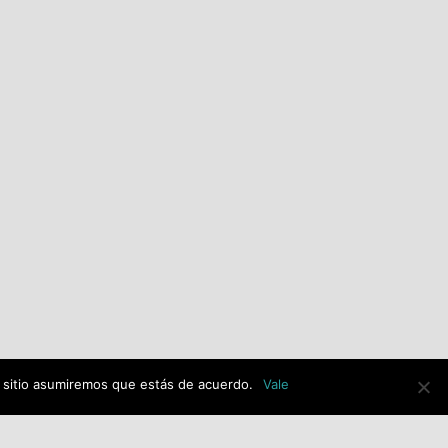
El PSOE de Alcalá de Henares
alerta de una posible
adjudicación ilegal de la
imagen de Jesús Resucitado
con 30.000€ de dinero
público y exige explicaciones
al equipo de gobierno de PP-
VOX.
julio 14th, 2026
e sitio asumiremos que estás de acuerdo.
Vale