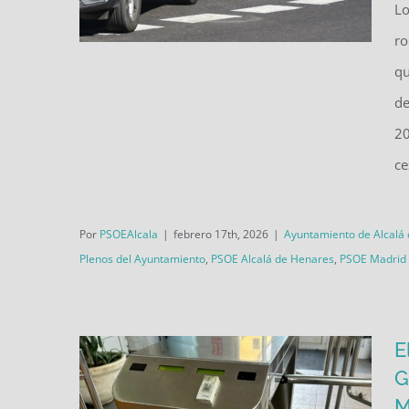
Lo
ro
qu
El PSOE de Alcalá exige el cese
de
inmediato del comisario jefe de
20
la Policía Local investigado por
ce
violencia de género y agresión
sexual
Por
PSOEAlcala
|
febrero 17th, 2026
|
Ayuntamiento de Alcalá
Plenos del Ayuntamiento
,
PSOE Alcalá de Henares
,
PSOE Madrid
E
G
M