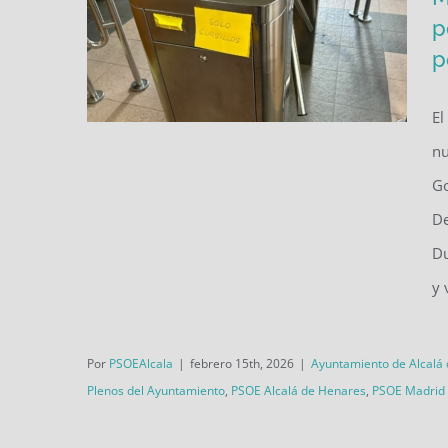
p
p
El
El PSOE denuncia una nueva
nu
chapuza del Gobierno PP-VOX
Go
en la Ciudad Deportiva
De
Municipal El Juncal: vecinos
Du
y 
con bono sin poder acceder a
la piscina por falta de personal
en la taquilla
Por
PSOEAlcala
|
febrero 15th, 2026
|
Ayuntamiento de Alcalá
Plenos del Ayuntamiento
,
PSOE Alcalá de Henares
,
PSOE Madrid