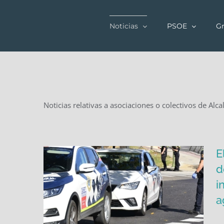
Saltar
al
Noticias
PSOE
Gr
contenido
Noticias relativas a asociaciones o colectivos de Alc
E
d
i
a