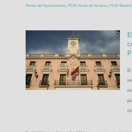
Plenos del Ayuntamiento
,
PSOE Alcalá de Henares
,
PSOE Madrid
E
c
P
El
in
mo
pú
nú
El PSOE de Alcalá denuncia
una nueva cortina de humo del