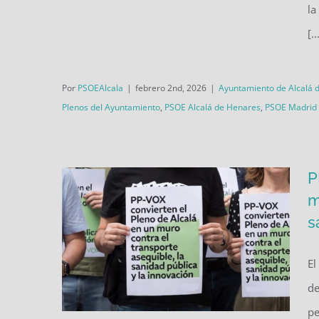
explicaciones inmediatas a
la
Judith Piquet por el caso FP y
[..
la implicación de su secretario
general Jorge de la Peña
Por
PSOEAlcala
|
febrero 2nd, 2026
|
Ayuntamiento de Alcalá 
Plenos del Ayuntamiento
,
PSOE Alcalá de Henares
,
PSOE Madrid
P
m
s
El
de
pe