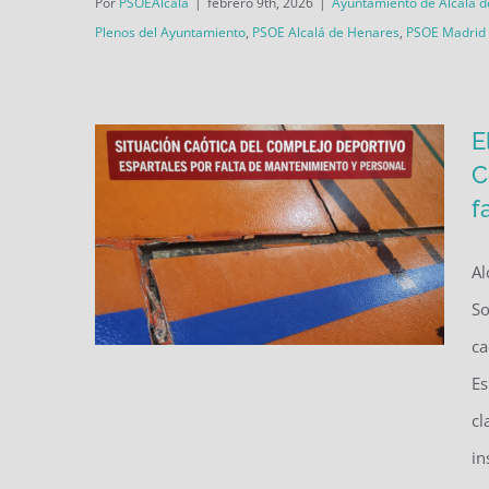
Por
PSOEAlcala
|
febrero 9th, 2026
|
Ayuntamiento de Alcalá 
equipo de Gobierno PP-VOX
Plenos del Ayuntamiento
,
PSOE Alcalá de Henares
,
PSOE Madrid
E
C
f
Al
So
ca
Es
cl
El PSOE denuncia la situación
in
caótica del Complejo Deportivo