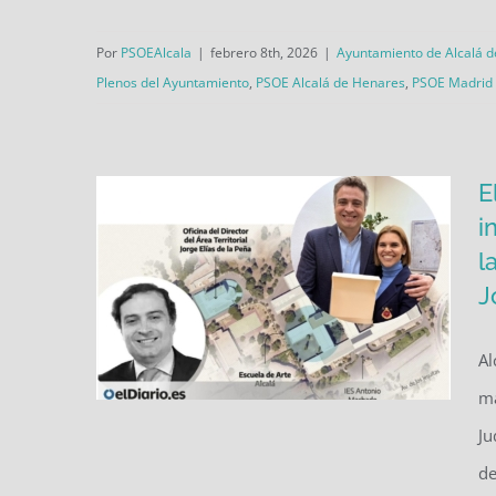
de Espartales por la falta de
Por
PSOEAlcala
|
febrero 8th, 2026
|
Ayuntamiento de Alcalá 
mantenimiento y personal
Plenos del Ayuntamiento
,
PSOE Alcalá de Henares
,
PSOE Madrid
E
i
l
J
Al
ma
Ju
El PSOE de Alcalá exige
de