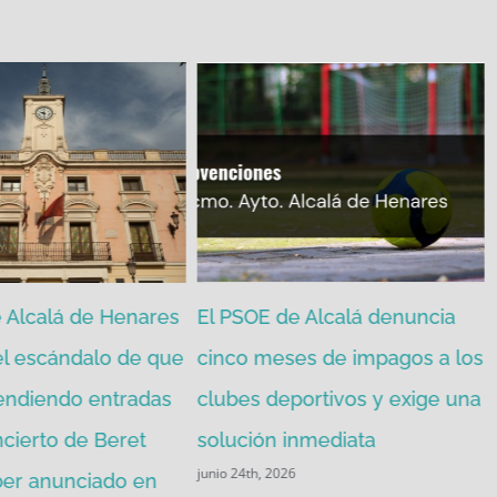
 Alcalá de Henares
El PSOE de Alcalá denuncia
el escándalo de que
cinco meses de impagos a los
endiendo entradas
clubes deportivos y exige una
ncierto de Beret
solución inmediata
junio 24th, 2026
ber anunciado en