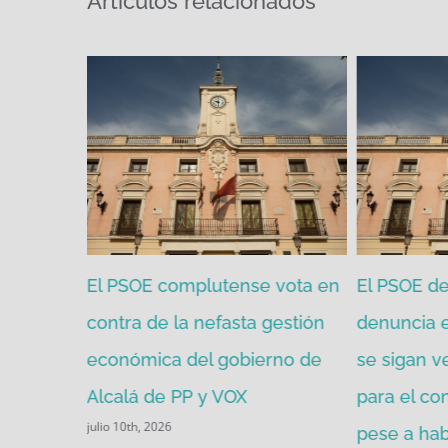
Artículos relacionados
zgada por
El PSOE complutense vota en
El PSOE de
mitir de
contra de la nefasta gestión
denuncia 
económica del gobierno de
se sigan v
Alcalá de PP y VOX
para el co
julio 10th, 2026
pese a ha