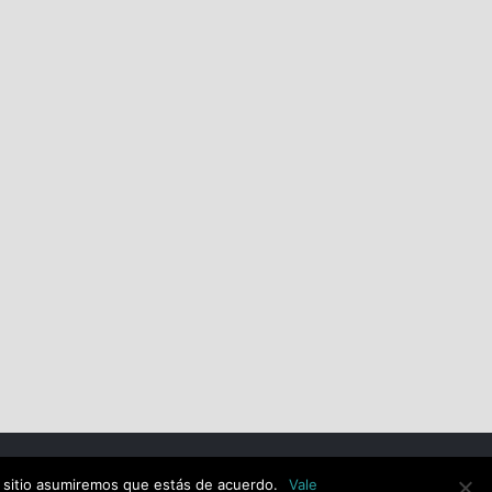
El PSOE de Alcalá de Henares
exige a la Alcaldesa Judith
Piquet que revoque
cautelarmente las
competencias al Portavoz de
Vox
mayo 26th, 2026
e sitio asumiremos que estás de acuerdo.
Vale