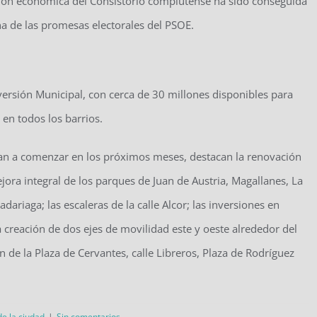
ción económica del Consistorio complutense ha sido conseguida
una de las promesas electorales del PSOE.
ersión Municipal, con cerca de 30 millones disponibles para
 en todos los barrios.
 van a comenzar en los próximos meses, destacan la renovación
ejora integral de los parques de Juan de Austria, Magallanes, La
dariaga; las escaleras de la calle Alcor; las inversiones en
a creación de dos ejes de movilidad este y oeste alrededor del
n de la Plaza de Cervantes, calle Libreros, Plaza de Rodríguez
de la ciudad
|
Sin comentarios