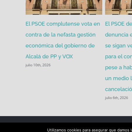
zgada por
El PSOE complutense vota en
El PSOE de
mitir de
contra de la nefasta gestión
denuncia 
económica del gobierno de
se sigan v
Alcalá de PP y VOX
para el co
julio 10th, 2026
pese a ha
un medio l
cancelació
julio 6th, 2026
Utilizamos cookies para asegurar que damos la