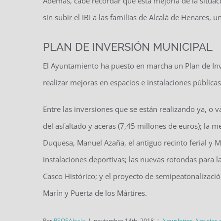
Además, cabe recordar que esta mejoría de la situa
sin subir el IBI a las familias de Alcalá de Henares, 
PLAN DE INVERSIÓN MUNICIPAL
El Ayuntamiento ha puesto en marcha un Plan de Inv
realizar mejoras en espacios e instalaciones públicas
Entre las inversiones que se están realizando ya, o
del asfaltado y aceras (7,45 millones de euros); la m
Duquesa, Manuel Azaña, el antiguo recinto ferial y Ma
instalaciones deportivas; las nuevas rotondas para l
Casco Histórico; y el proyecto de semipeatonalizació
Marín y Puerta de los Mártires.
Por
PSOEAlcala
|
noviembre 14th, 2018
|
Newsletter
,
Noticias 