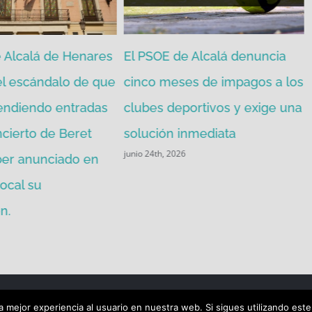
 Alcalá de Henares
El PSOE de Alcalá denuncia
el escándalo de que
cinco meses de impagos a los
endiendo entradas
clubes deportivos y exige una
ncierto de Beret
solución inmediata
junio 24th, 2026
ber anunciado en
ocal su
n.
 mejor experiencia al usuario en nuestra web. Si sigues utilizando est