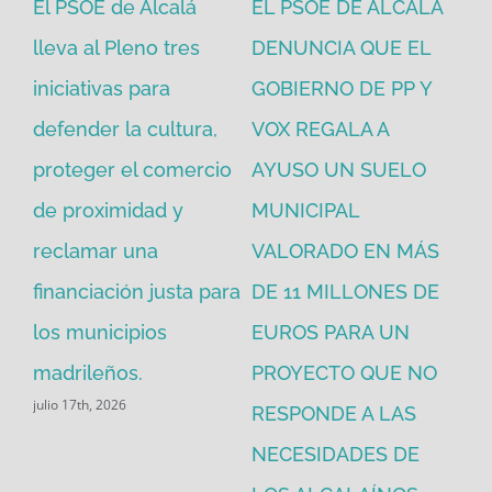
El PSOE de Alcalá
EL PSOE DE ALCALÁ
El
en
lleva al Pleno tres
DENUNCIA QUE EL
He
iniciativas para
GOBIERNO DE PP Y
un
defender la cultura,
VOX REGALA A
ad
proteger el comercio
AYUSO UN SUELO
la
de proximidad y
MUNICIPAL
Re
reclamar una
VALORADO EN MÁS
30
financiación justa para
DE 11 MILLONES DE
pú
los municipios
EUROS PARA UN
ex
madrileños.
PROYECTO QUE NO
eq
julio 17th, 2026
RESPONDE A LAS
de
jul
NECESIDADES DE