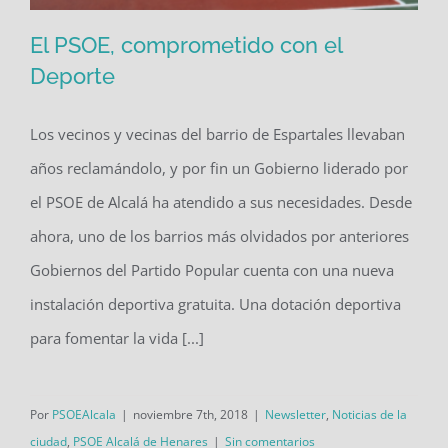
El PSOE, comprometido con el
Deporte
Los vecinos y vecinas del barrio de Espartales llevaban
El PSOE, comprometido con el
años reclamándolo, y por fin un Gobierno liderado por
Deporte
el PSOE de Alcalá ha atendido a sus necesidades. Desde
ahora, uno de los barrios más olvidados por anteriores
Gobiernos del Partido Popular cuenta con una nueva
instalación deportiva gratuita. Una dotación deportiva
para fomentar la vida [...]
Por
PSOEAlcala
|
noviembre 7th, 2018
|
Newsletter
,
Noticias de la
ciudad
,
PSOE Alcalá de Henares
|
Sin comentarios