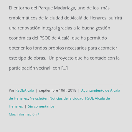
El entorno del Parque Madariaga, uno de los más
Nueva imagen para el histórico
emblemáticos de la ciudad de Alcalá de Henares, sufrirá
Parque Madariaga
una renovación integral gracias a la buena gestión
económica del PSOE de Alcalá, que ha permitido
obtener los fondos propios necesarios para acometer
este tipo de obras. Un proyecto que ha contado con la
participación vecinal, con [...]
Por
PSOEAlcala
|
septiembre 10th, 2018
|
Ayuntamiento de Alcalá
de Henares
,
Newsletter
,
Noticias de la ciudad
,
PSOE Alcalá de
Henares
|
Sin comentarios
Más información