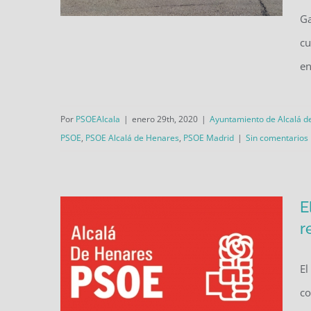
Ga
cu
en
El PSOE insiste a la Comunidad
de Madrid: ¡IES Francisca de
Por
PSOEAlcala
|
enero 29th, 2020
|
Ayuntamiento de Alcalá d
Pedraza ya!
PSOE
,
PSOE Alcalá de Henares
,
PSOE Madrid
|
Sin comentarios
E
r
El
co