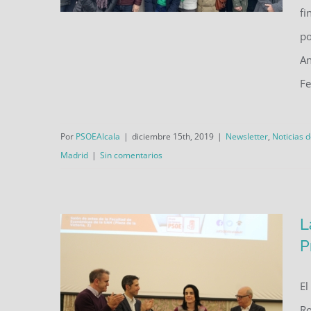
fi
po
El PSOE de Alcalá, con los
An
vecinos y vecinas de La
Fe
Garena por la finalización de
las obras del IES Francisca de
Por
PSOEAlcala
|
diciembre 15th, 2019
|
Newsletter
,
Noticias d
Pedraza
Madrid
|
Sin comentarios
L
P
El
Ro