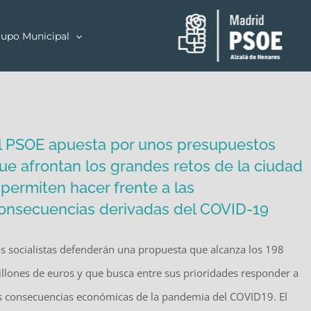
upo Municipal
l PSOE apuesta por unos presupuestos
ue afrontan los grandes retos de la ciudad
 permiten hacer frente a las
onsecuencias derivadas del COVID-19
s socialistas defenderán una propuesta que alcanza los 198
llones de euros y que busca entre sus prioridades responder a
s consecuencias económicas de la pandemia del COVID19. El