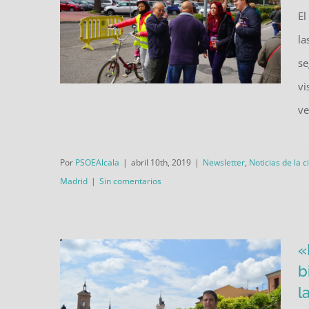
El
la
se
vi
ve
El PSOE de Alcalá apuesta por
Por
PSOEAlcala
|
abril 10th, 2019
|
Newsletter
,
Noticias de la 
los barrios: nueva mesa
Madrid
|
Sin comentarios
informativa en el distrito 2
«
b
l