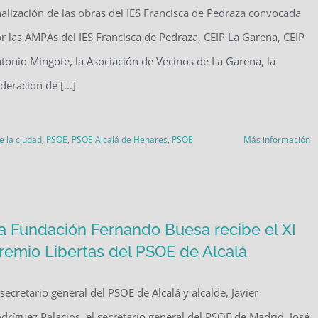
nalización de las obras del IES Francisca de Pedraza convocada
r las AMPAs del IES Francisca de Pedraza, CEIP La Garena, CEIP
tonio Mingote, la Asociación de Vecinos de La Garena, la
deración de [...]
e la ciudad
,
PSOE
,
PSOE Alcalá de Henares
,
PSOE
Más información
a Fundación Fernando Buesa recibe el XI
remio Libertas del PSOE de Alcalá
 secretario general del PSOE de Alcalá y alcalde, Javier
dríguez Palacios, el secretario general del PSOE de Madrid, José