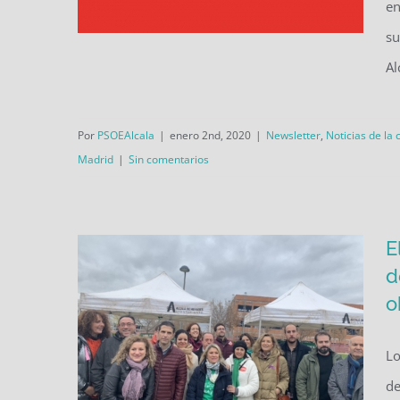
en
su
Al
El PP de Alcalá estaría mejor
Por
PSOEAlcala
|
enero 2nd, 2020
|
Newsletter
,
Noticias de la 
callado en relación al
Madrid
|
Sin comentarios
vertedero
E
d
o
Lo
de