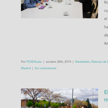
Ro
cu
el
ha
El alcalde y diputados
de
regionales socialistas se
As
reúnen con los agentes
sociales para tratar la situación
Por
PSOEAlcala
|
octubre 28th, 2019
|
Newsletter
,
Noticias de 
del Plan Activa Henares
Madrid
|
Sin comentarios
E
n