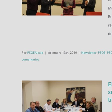
Ma
Ro
re
de
La Fundación Fernando Buesa
recibe el XI Premio Libertas del
Por
PSOEAlcala
|
diciembre 13th, 2019
|
Newsletter
,
PSOE
,
PSO
PSOE de Alcalá
comentarios
E
s
t