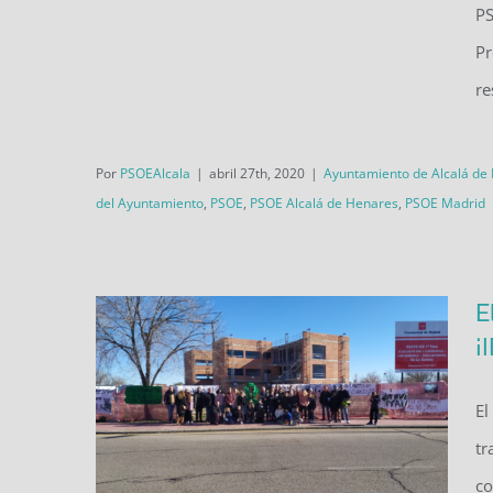
PS
presupuestos que afrontan los
Pr
grandes retos de la ciudad y
re
permiten hacer frente a las
consecuencias derivadas del
Por
PSOEAlcala
|
abril 27th, 2020
|
Ayuntamiento de Alcalá de
COVID-19
del Ayuntamiento
,
PSOE
,
PSOE Alcalá de Henares
,
PSOE Madrid
E
¡
El
tr
co