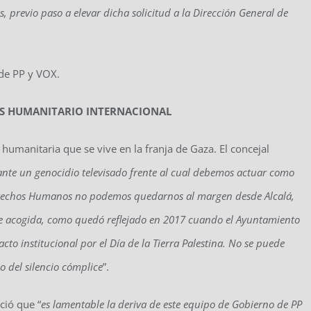
, previo paso a elevar dicha solicitud a la Dirección General de
 de PP y VOX.
HOS HUMANITARIO INTERNACIONAL
humanitaria que se vive en la franja de Gaza. El concejal
nte un genocidio televisado frente al cual debemos actuar como
 Derechos Humanos no podemos quedarnos al margen desde Alcalá,
 de acogida, como quedó reflejado en 2017 cuando el Ayuntamiento
cto institucional por el Día de la Tierra Palestina. No se puede
o del silencio cómplice
”.
ió que “
es lamentable la deriva de este equipo de Gobierno de PP