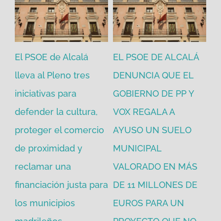
El PSOE de Alcalá
EL PSOE DE ALCALÁ
El
en
lleva al Pleno tres
DENUNCIA QUE EL
He
iniciativas para
GOBIERNO DE PP Y
un
defender la cultura,
VOX REGALA A
ad
proteger el comercio
AYUSO UN SUELO
la
de proximidad y
MUNICIPAL
Re
reclamar una
VALORADO EN MÁS
30
financiación justa para
DE 11 MILLONES DE
pú
los municipios
EUROS PARA UN
ex