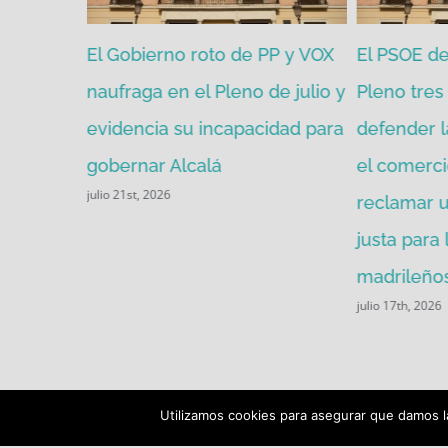
zgada por
El Gobierno roto de PP y VOX
El PSOE de 
mitir de
naufraga en el Pleno de julio y
Pleno tres 
evidencia su incapacidad para
defender l
gobernar Alcalá
el comerci
julio 21st, 2026
reclamar u
justa para
madrileños
julio 17th, 2026
Utilizamos cookies para asegurar que damos la