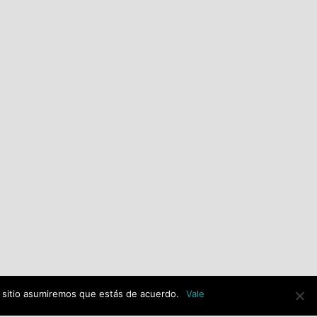
El PSOE de Alcalá de Henares
alerta de una posible
adjudicación ilegal de la
imagen de Jesús Resucitado
con 30.000€ de dinero
público y exige explicaciones
al equipo de gobierno de PP-
VOX.
julio 14th, 2026
e sitio asumiremos que estás de acuerdo.
Vale