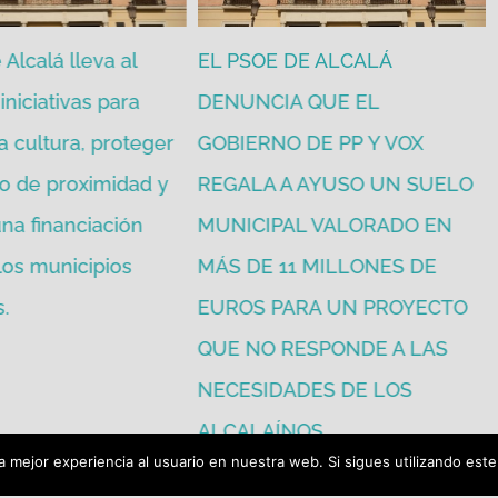
Alcalá lleva al
EL PSOE DE ALCALÁ
iniciativas para
DENUNCIA QUE EL
a cultura, proteger
GOBIERNO DE PP Y VOX
o de proximidad y
REGALA A AYUSO UN SUELO
na financiación
MUNICIPAL VALORADO EN
 los municipios
MÁS DE 11 MILLONES DE
.
EUROS PARA UN PROYECTO
QUE NO RESPONDE A LAS
NECESIDADES DE LOS
ALCALAÍNOS.
 mejor experiencia al usuario en nuestra web. Si sigues utilizando est
julio 16th, 2026