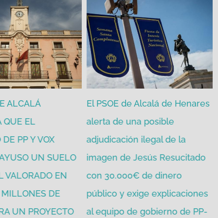
DE ALCALÁ
El PSOE de Alcalá de Henares
 QUE EL
alerta de una posible
DE PP Y VOX
adjudicación ilegal de la
 AYUSO UN SUELO
imagen de Jesús Resucitado
L VALORADO EN
con 30.000€ de dinero
1 MILLONES DE
público y exige explicaciones
RA UN PROYECTO
al equipo de gobierno de PP-