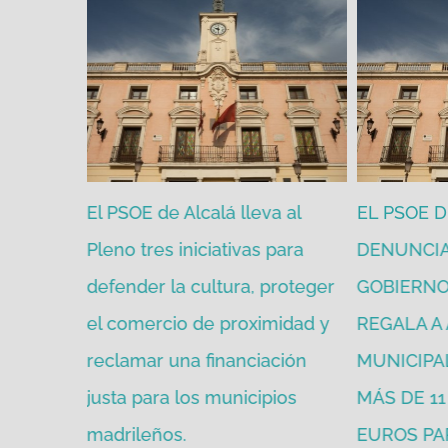
PP y VOX
El PSOE de Alcalá lleva al
EL PSOE 
de julio y
Pleno tres iniciativas para
DENUNCIA
idad para
defender la cultura, proteger
GOBIERNO 
el comercio de proximidad y
REGALA A
reclamar una financiación
MUNICIPA
justa para los municipios
MÁS DE 1
madrileños.
EUROS PA