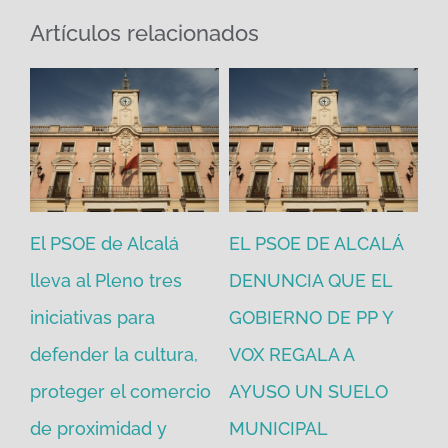
Artículos relacionados
El PSOE de Alcalá
EL PSOE DE ALCALÁ
El
en
lleva al Pleno tres
DENUNCIA QUE EL
He
iniciativas para
GOBIERNO DE PP Y
un
defender la cultura,
VOX REGALA A
ad
proteger el comercio
AYUSO UN SUELO
la
de proximidad y
MUNICIPAL
Re