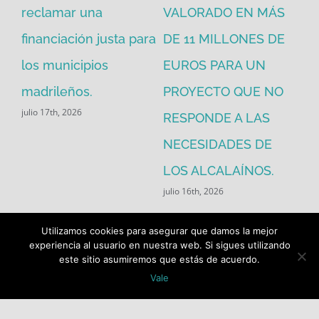
reclamar una
VALORADO EN MÁS
30
financiación justa para
DE 11 MILLONES DE
pú
los municipios
EUROS PARA UN
ex
madrileños.
PROYECTO QUE NO
eq
julio 17th, 2026
RESPONDE A LAS
de
jul
NECESIDADES DE
LOS ALCALAÍNOS.
julio 16th, 2026
Utilizamos cookies para asegurar que damos la mejor
experiencia al usuario en nuestra web. Si sigues utilizando
este sitio asumiremos que estás de acuerdo.
Vale
Buscar: