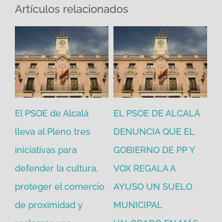
Artículos relacionados
El PSOE de Alcalá
EL PSOE DE ALCALÁ
El
en
lleva al Pleno tres
DENUNCIA QUE EL
He
iniciativas para
GOBIERNO DE PP Y
un
defender la cultura,
VOX REGALA A
ad
proteger el comercio
AYUSO UN SUELO
la
de proximidad y
MUNICIPAL
Re