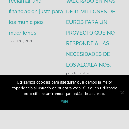
reclamar una
VALORADO EN MÁS
30
financiación justa para
DE 11 MILLONES DE
pú
los municipios
EUROS PARA UN
ex
madrileños.
PROYECTO QUE NO
eq
julio 17th, 2026
RESPONDE A LAS
de
jul
NECESIDADES DE
LOS ALCALAÍNOS.
julio 16th, 2026
Utilizamos cookies para asegurar que damos la mejor
experiencia al usuario en nuestra web. Si sigues utilizando
este sitio asumiremos que estás de acuerdo.
Vale
Buscar: