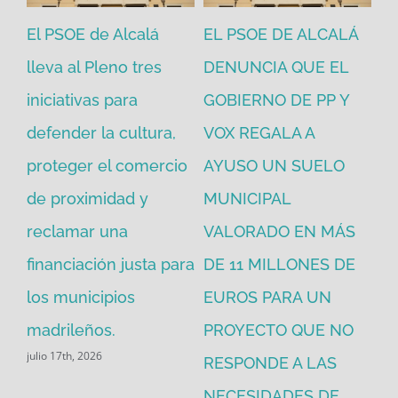
El PSOE de Alcalá
EL PSOE DE ALCALÁ
El
en
lleva al Pleno tres
DENUNCIA QUE EL
He
iniciativas para
GOBIERNO DE PP Y
un
defender la cultura,
VOX REGALA A
ad
proteger el comercio
AYUSO UN SUELO
la
de proximidad y
MUNICIPAL
Re
reclamar una
VALORADO EN MÁS
30
financiación justa para
DE 11 MILLONES DE
pú
los municipios
EUROS PARA UN
ex
madrileños.
PROYECTO QUE NO
eq
julio 17th, 2026
RESPONDE A LAS
de
jul
NECESIDADES DE