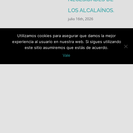
LOS ALCALAÍNOS.
julio 16th, 2026
Utilizamos cookies para asegurar que damos la mejor
experiencia al usuario en nuestra web. Si sigues utilizando
este sitio asumiremos que estás de acuerdo.
Vale
Buscar:
COPYRIGHT 2018 Socialistas de Alcalá PSOE ALCALÁ |
ALL RIGHTS RESERVED |