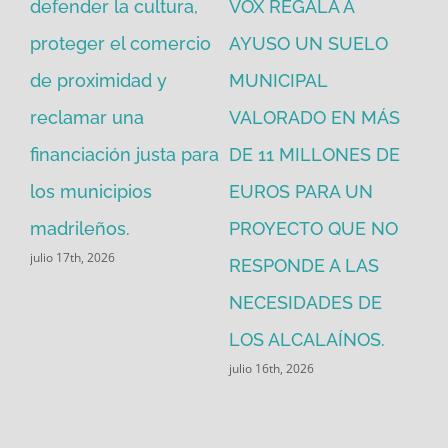
a cultura,
VOX REGALA A
adjudicación ile
el comercio
AYUSO UN SUELO
la imagen de J
idad y
MUNICIPAL
Resucitado con
una
VALORADO EN MÁS
30.000€ de din
ón justa para
DE 11 MILLONES DE
público y exige
pios
EUROS PARA UN
explicaciones al
s.
PROYECTO QUE NO
equipo de gobi
RESPONDE A LAS
de PP-VOX.
julio 14th, 2026
NECESIDADES DE
LOS ALCALAÍNOS.
julio 16th, 2026