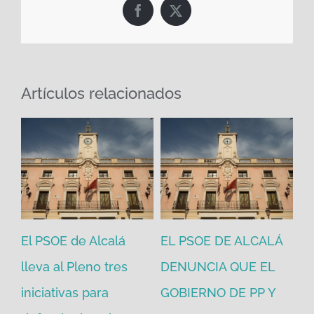
Facebook
X
Artículos relacionados
e Alcalá
EL PSOE DE ALCALÁ
El PSOE de Alca
leno tres
DENUNCIA QUE EL
Henares alerta 
 para
GOBIERNO DE PP Y
una posible