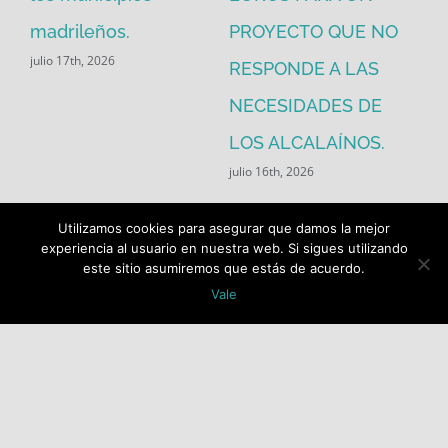
madrileños.
PROYECTO QUE NO
eq
julio 17th, 2026
RESPONDE A LAS
de
jul
NECESIDADES DE
LOS ALCALAÍNOS.
julio 16th, 2026
Utilizamos cookies para asegurar que damos la mejor
experiencia al usuario en nuestra web. Si sigues utilizando
este sitio asumiremos que estás de acuerdo.
Vale
Buscar: