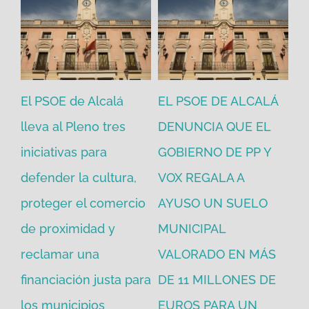
El PSOE de Alcalá
EL PSOE DE ALCALÁ
El
en
lleva al Pleno tres
DENUNCIA QUE EL
He
iniciativas para
GOBIERNO DE PP Y
un
defender la cultura,
VOX REGALA A
ad
proteger el comercio
AYUSO UN SUELO
la
de proximidad y
MUNICIPAL
Re
reclamar una
VALORADO EN MÁS
30
financiación justa para
DE 11 MILLONES DE
pú
los municipios
EUROS PARA UN
ex