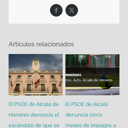
Facebook
X
Artículos relacionados
se
El PSOE de Alcalá de
El PSOE de Alcalá
El
a
Henares denuncia el
denuncia cinco
He
escándalo de que se
meses de impagos a
Al