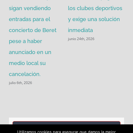
sigan vendiendo
los clubes deportivos
Pi
 de
entradas para el
y exige una solución
ca
concierto de Beret
inmediata
co
junio 24th, 2026
pese a haber
Po
may
anunciado en un
medio local su
cancelación.
julio 6th, 2026
Buscar:
Utilizamos cookies para asegurar que damos la mejor