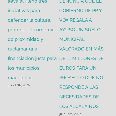
en
lleva al Pleno tres
DENUNCIA QUE EL
He
iniciativas para
GOBIERNO DE PP Y
un
defender la cultura,
VOX REGALA A
ad
proteger el comercio
AYUSO UN SUELO
la
de proximidad y
MUNICIPAL
Re
reclamar una
VALORADO EN MÁS
30
financiación justa para
DE 11 MILLONES DE
pú
los municipios
EUROS PARA UN
ex
madrileños.
PROYECTO QUE NO
eq
julio 17th, 2026
RESPONDE A LAS
de
jul
NECESIDADES DE
LOS ALCALAÍNOS.
julio 16th, 2026