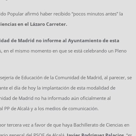
tido Popular afirmó haber recibido “pocos minutos antes” la
iencias en el Lázaro Carreter.
nidad de Madrid no informe al Ayuntamiento de esta
res, en el mismo momento en que se está celebrando un Pleno
sejería de Educación de la Comunidad de Madrid, al parecer, se
te el día de hoy la implantación de esta modalidad de
unidad de Madrid no ha informado aún oficialmente al
al PP de Alcalá y a los medios de comunicación.
por tercera vez a favor de que haya Bachillerato de Ciencias en
tario general del PSOE de Alcalá,
Javier Rodríguez Palacios
, “
es