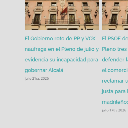
zgada por
El Gobierno roto de PP y VOX
El PSOE de 
mitir de
naufraga en el Pleno de julio y
Pleno tres 
evidencia su incapacidad para
defender l
gobernar Alcalá
el comerci
julio 21st, 2026
reclamar u
justa para
madrileños
julio 17th, 2026