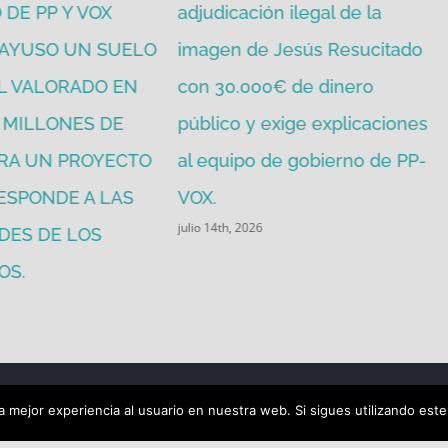
DE PP Y VOX
adjudicación ilegal de la
 AYUSO UN SUELO
imagen de Jesús Resucitado
L VALORADO EN
con 30.000€ de dinero
1 MILLONES DE
público y exige explicaciones
RA UN PROYECTO
al equipo de gobierno de PP-
ESPONDE A LAS
VOX.
julio 14th, 2026
DES DE LOS
OS.
 mejor experiencia al usuario en nuestra web. Si sigues utilizando est
LÁ | ALL RIGHTS RESERVED |