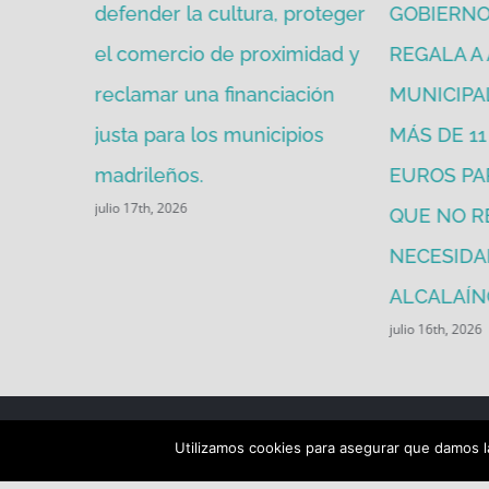
idad para
defender la cultura, proteger
GOBIERNO 
el comercio de proximidad y
REGALA A
reclamar una financiación
MUNICIPA
justa para los municipios
MÁS DE 1
madrileños.
EUROS PA
julio 17th, 2026
QUE NO R
NECESIDA
ALCALAÍN
julio 16th, 2026
Utilizamos cookies para asegurar que damos la
COPYRIGHT 2018 Socialistas de Alcalá PSOE ALCA