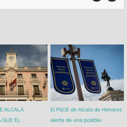
DE ALCALÁ
El PSOE de Alcalá de Henares
 QUE EL
alerta de una posible