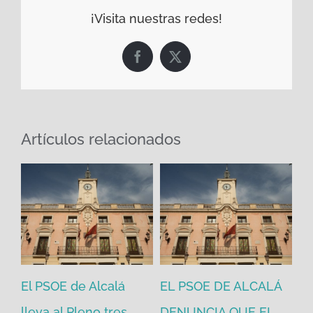
¡Visita nuestras redes!
Facebook
X
Artículos relacionados
El PSOE de Alcalá
EL PSOE DE ALCALÁ
El
en
lleva al Pleno tres
DENUNCIA QUE EL
He