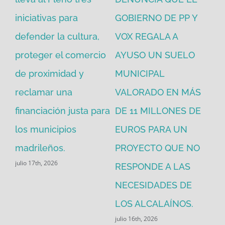
iniciativas para
GOBIERNO DE PP Y
un
defender la cultura,
VOX REGALA A
ad
proteger el comercio
AYUSO UN SUELO
la
de proximidad y
MUNICIPAL
Re
reclamar una
VALORADO EN MÁS
30
financiación justa para
DE 11 MILLONES DE
pú
los municipios
EUROS PARA UN
ex
madrileños.
PROYECTO QUE NO
eq
julio 17th, 2026
RESPONDE A LAS
de
jul
NECESIDADES DE
LOS ALCALAÍNOS.
julio 16th, 2026