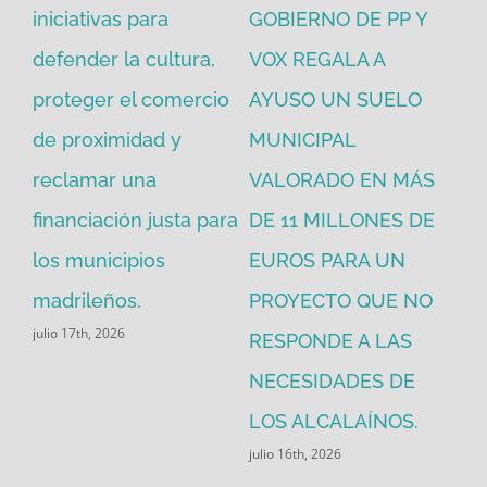
iniciativas para
GOBIERNO DE PP Y
un
defender la cultura,
VOX REGALA A
ad
proteger el comercio
AYUSO UN SUELO
la
de proximidad y
MUNICIPAL
Re
reclamar una
VALORADO EN MÁS
30
financiación justa para
DE 11 MILLONES DE
pú
los municipios
EUROS PARA UN
ex
madrileños.
PROYECTO QUE NO
eq
julio 17th, 2026
RESPONDE A LAS
de
jul
NECESIDADES DE
LOS ALCALAÍNOS.
julio 16th, 2026