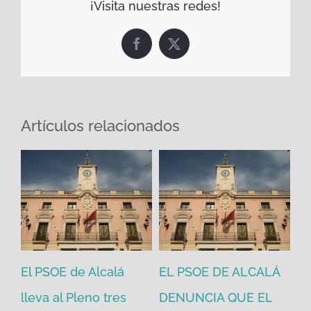
¡Visita nuestras redes!
Facebook
X
Artículos relacionados
El PSOE de Alcalá
EL PSOE DE ALCALÁ
El
en
lleva al Pleno tres
DENUNCIA QUE EL
He