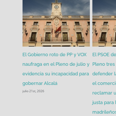
zgada por
El Gobierno roto de PP y VOX
El PSOE de 
mitir de
naufraga en el Pleno de julio y
Pleno tres 
evidencia su incapacidad para
defender l
gobernar Alcalá
el comerci
julio 21st, 2026
reclamar u
justa para
madrileños