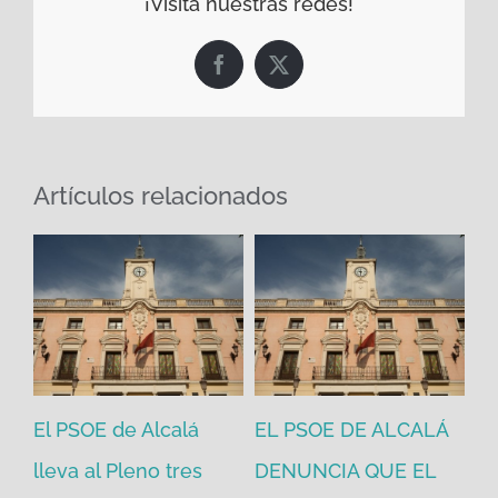
¡Visita nuestras redes!
Facebook
X
Artículos relacionados
El PSOE de Alcalá
EL PSOE DE ALCALÁ
El
en
lleva al Pleno tres
DENUNCIA QUE EL
He