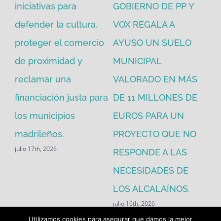
iniciativas para
GOBIERNO DE PP Y
un
defender la cultura,
VOX REGALA A
ad
proteger el comercio
AYUSO UN SUELO
la
de proximidad y
MUNICIPAL
Re
reclamar una
VALORADO EN MÁS
30
financiación justa para
DE 11 MILLONES DE
pú
los municipios
EUROS PARA UN
ex
madrileños.
PROYECTO QUE NO
eq
julio 17th, 2026
RESPONDE A LAS
de
jul
NECESIDADES DE
LOS ALCALAÍNOS.
julio 16th, 2026
Utilizamos cookies para asegurar que damos la mejor