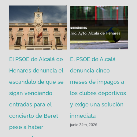
se
El PSOE de Alcalá de
El PSOE de Alcalá
El
a
Henares denuncia el
denuncia cinco
He
escándalo de que se
meses de impagos a
Al
sigan vendiendo
los clubes deportivos
Pi
 de
entradas para el
y exige una solución
ca
concierto de Beret
inmediata
co
junio 24th, 2026
pese a haber
Po
may