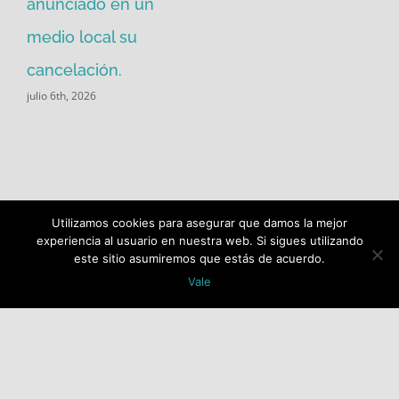
anunciado en un
medio local su
cancelación.
julio 6th, 2026
Utilizamos cookies para asegurar que damos la mejor
Buscar:
experiencia al usuario en nuestra web. Si sigues utilizando
este sitio asumiremos que estás de acuerdo.
Vale
COPYRIGHT 2018 Socialistas de Alcalá PSOE ALCALÁ |
ALL RIGHTS RESERVED |