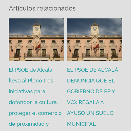
Artículos relacionados
El PSOE de Alcalá
EL PSOE DE ALCALÁ
El
en
lleva al Pleno tres
DENUNCIA QUE EL
He
iniciativas para
GOBIERNO DE PP Y
un
defender la cultura,
VOX REGALA A
ad
proteger el comercio
AYUSO UN SUELO
la
de proximidad y
MUNICIPAL
Re