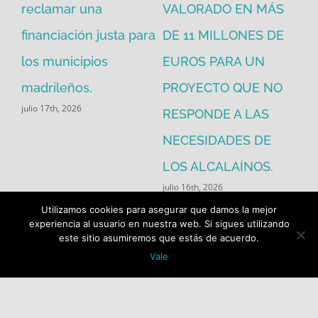
reclamar una
VALORADO EN MÁS
30
financiación justa para
DE 11 MILLONES DE
pú
los municipios
EUROS PARA UN
ex
madrileños.
PROYECTO QUE NO
eq
julio 17th, 2026
RESPONDE A LAS
de
jul
NECESIDADES DE
LOS ALCALAÍNOS.
julio 16th, 2026
Utilizamos cookies para asegurar que damos la mejor
experiencia al usuario en nuestra web. Si sigues utilizando
este sitio asumiremos que estás de acuerdo.
Vale
Buscar: