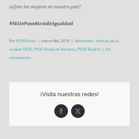
sufren las mujeres en nuestro país”
.
#NiUnPasoAtrásEnIgualdad
Por
PSOEAlcala
|
marzo 8th, 2019
|
Newsletter
,
Noticias de la
ciudad
,
PSOE
,
PSOE Alcalá de Henares
,
PSOE Madrid
|
Sin
comentarios
¡Visita nuestras redes!
Facebook
X