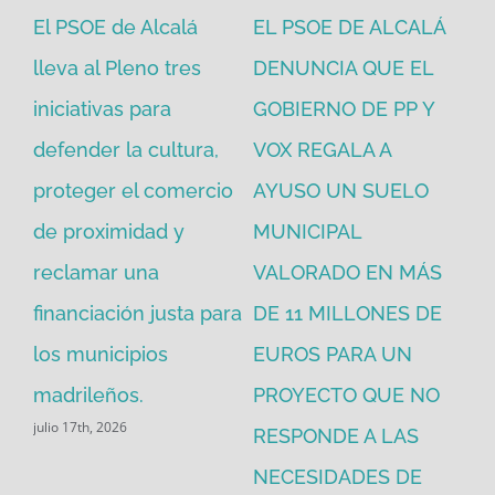
El PSOE de Alcalá
EL PSOE DE ALCALÁ
El
en
lleva al Pleno tres
DENUNCIA QUE EL
He
iniciativas para
GOBIERNO DE PP Y
un
defender la cultura,
VOX REGALA A
ad
proteger el comercio
AYUSO UN SUELO
la
de proximidad y
MUNICIPAL
Re
reclamar una
VALORADO EN MÁS
30
financiación justa para
DE 11 MILLONES DE
pú
los municipios
EUROS PARA UN
ex
madrileños.
PROYECTO QUE NO
eq
julio 17th, 2026
RESPONDE A LAS
de
jul
NECESIDADES DE