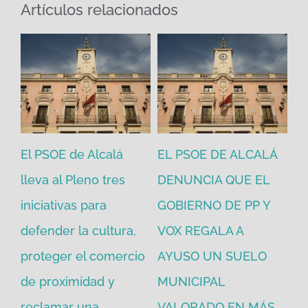
Artículos relacionados
El PSOE de Alcalá
EL PSOE DE ALCALÁ
El
en
lleva al Pleno tres
DENUNCIA QUE EL
He
iniciativas para
GOBIERNO DE PP Y
un
defender la cultura,
VOX REGALA A
ad
proteger el comercio
AYUSO UN SUELO
la
de proximidad y
MUNICIPAL
Re
reclamar una
VALORADO EN MÁS
30