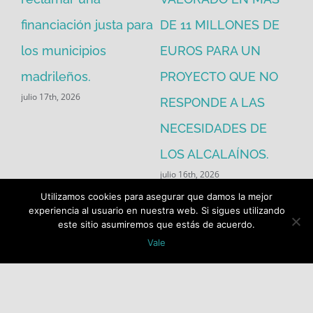
financiación justa para
DE 11 MILLONES DE
pú
los municipios
EUROS PARA UN
ex
madrileños.
PROYECTO QUE NO
eq
julio 17th, 2026
RESPONDE A LAS
de
jul
NECESIDADES DE
LOS ALCALAÍNOS.
julio 16th, 2026
Utilizamos cookies para asegurar que damos la mejor
experiencia al usuario en nuestra web. Si sigues utilizando
este sitio asumiremos que estás de acuerdo.
Vale
Buscar: