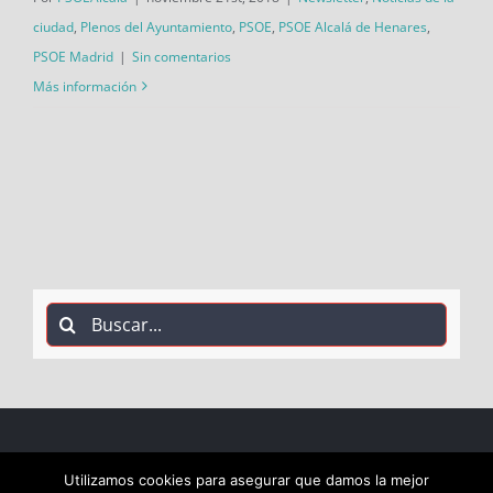
ciudad
,
Plenos del Ayuntamiento
,
PSOE
,
PSOE Alcalá de Henares
,
PSOE Madrid
|
Sin comentarios
Más información
Buscar:
COPYRIGHT 2018 Socialistas de Alcalá PSOE ALCALÁ |
Utilizamos cookies para asegurar que damos la mejor