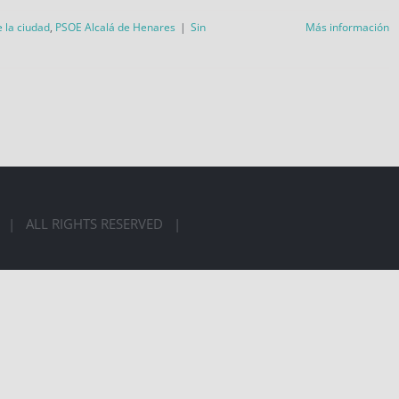
e la ciudad
,
PSOE Alcalá de Henares
|
Sin
Más información
LÁ | ALL RIGHTS RESERVED |