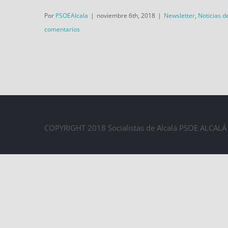
Por
PSOEAlcala
|
noviembre 6th, 2018
|
Newsletter
,
Noticias d
Juan de Austria, un parque
comentarios
para tod@s
COPYRIGHT 2018 Socialistas de Alcalá PSOE ALCA