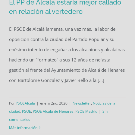
El PP de Alcalá estaría mejor callado
en relación al vertedero
El PSOE de Alcalá lamenta, una vez más, la labor de
El PP de Alcalá estaría mejor callado
oposición contra la ciudad del Partido Popular y su
en relación al vertedero
enésimo intento de engañar a los alcalaínos y alcalaínas
haciendo un “formateo” a sus 12 años de nefasta
gestión al frente del Ayuntamiento de Alcalá de Henares
con Bartolomé González y Javier Bello a la [...]
Por
PSOEAlcala
|
enero 2nd, 2020
|
Newsletter
,
Noticias de la
ciudad
,
PSOE
,
PSOE Alcalá de Henares
,
PSOE Madrid
|
Sin
comentarios
Más información