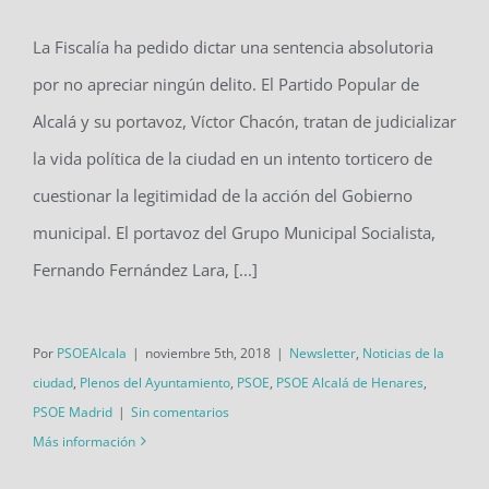
absolutoria para el alcalde Javier
La Fiscalía ha pedido dictar una sentencia absolutoria
Rodríguez Palacios”
por no apreciar ningún delito. El Partido Popular de
Alcalá y su portavoz, Víctor Chacón, tratan de judicializar
la vida política de la ciudad en un intento torticero de
cuestionar la legitimidad de la acción del Gobierno
municipal. El portavoz del Grupo Municipal Socialista,
Fernando Fernández Lara, [...]
Por
PSOEAlcala
|
noviembre 5th, 2018
|
Newsletter
,
Noticias de la
ciudad
,
Plenos del Ayuntamiento
,
PSOE
,
PSOE Alcalá de Henares
,
PSOE Madrid
|
Sin comentarios
Más información