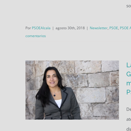
so
El Día del Militante en la caseta
de Ferias del PSOE de Alcalá
Por
PSOEAlcala
|
agosto 30th, 2018
|
Newsletter
,
PSOE
,
PSOE A
comentarios
L
G
m
P
De
at
di