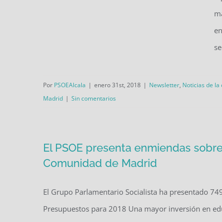
La diputada alcalaína Mónica
ma
Silvana González se reunirá
en
mensualmente con militantes,
se
vecinos y vecinas en la sede
del PSOE de Alcalá
Por
PSOEAlcala
|
enero 31st, 2018
|
Newsletter
,
Noticias de la
Madrid
|
Sin comentarios
El PSOE presenta enmiendas sobre 
Comunidad de Madrid
El Grupo Parlamentario Socialista ha presentado 74
Presupuestos para 2018 Una mayor inversión en educ