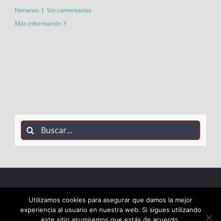
Henares
|
Sin comentarios
Más información
Buscar:
COPYRIGHT 2018 Socialistas de Alcalá PSOE ALCALÁ |
Utilizamos cookies para asegurar que damos la mejor
experiencia al usuario en nuestra web. Si sigues utilizando
ALL RIGHTS RESERVED |
este sitio asumiremos que estás de acuerdo.