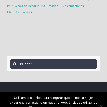
PSOE Alcalá de Henares
,
PSOE Madrid
|
Sin comentarios
Más información
Buscar:
COPYRIGHT 2018 Socialistas de Alcalá PSOE ALCALÁ |
Utilizamos cookies para asegurar que damos la mejor
experiencia al usuario en nuestra web. Si sigues utilizando
ALL RIGHTS RESERVED |