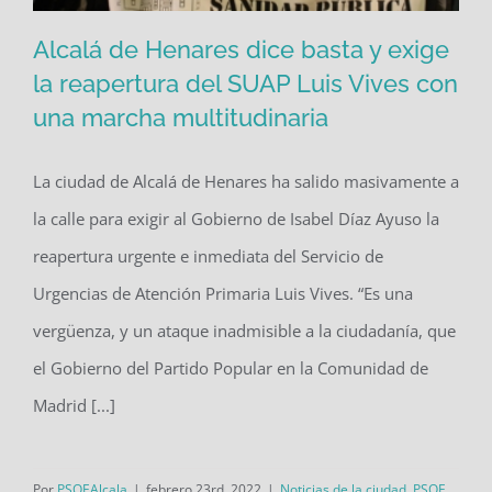
Alcalá de Henares dice basta y exige
la reapertura del SUAP Luis Vives con
una marcha multitudinaria
Alcalá de Henares dice basta y exige
la reapertura del SUAP Luis Vives con
La ciudad de Alcalá de Henares ha salido masivamente a
una marcha multitudinaria
la calle para exigir al Gobierno de Isabel Díaz Ayuso la
reapertura urgente e inmediata del Servicio de
Urgencias de Atención Primaria Luis Vives. “Es una
vergüenza, y un ataque inadmisible a la ciudadanía, que
el Gobierno del Partido Popular en la Comunidad de
Madrid [...]
Por
PSOEAlcala
|
febrero 23rd, 2022
|
Noticias de la ciudad
,
PSOE
,