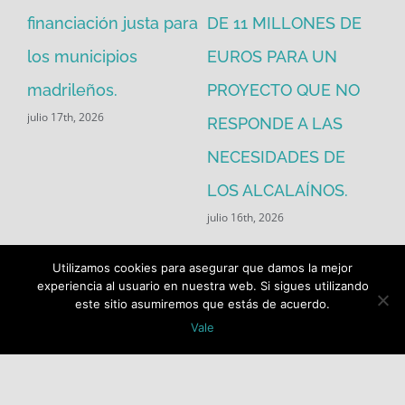
financiación justa para
DE 11 MILLONES DE
pú
los municipios
EUROS PARA UN
ex
madrileños.
PROYECTO QUE NO
eq
julio 17th, 2026
RESPONDE A LAS
de
jul
NECESIDADES DE
LOS ALCALAÍNOS.
julio 16th, 2026
Utilizamos cookies para asegurar que damos la mejor
experiencia al usuario en nuestra web. Si sigues utilizando
este sitio asumiremos que estás de acuerdo.
Vale
Buscar: