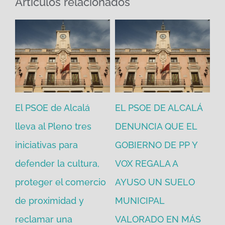
Artículos relacionados
El PSOE de Alcalá
EL PSOE DE ALCALÁ
El
en
lleva al Pleno tres
DENUNCIA QUE EL
He
iniciativas para
GOBIERNO DE PP Y
un
defender la cultura,
VOX REGALA A
ad
proteger el comercio
AYUSO UN SUELO
la
de proximidad y
MUNICIPAL
Re
reclamar una
VALORADO EN MÁS
30