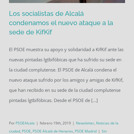
Los socialistas de Alcalá
condenamos el nuevo ataque a la
sede de KifKif
Los socialistas de Alcalá condenamos
El PSOE muestra su apoyo y solidaridad a KifKif ante las
el nuevo ataque a la sede de KifKif
nuevas pintadas lgtbifóbicas que ha sufrido su sede en
la ciudad complutense. El PSOE de Alcalá condena el
nuevo ataque sufrido por los amigos y amigas de KifKif,
que han recibido en su sede de la ciudad complutense
pintadas lgtbifóbicas. Desde el PSOE de [...]
Por
PSOEAlcala
|
febrero 19th, 2019
|
Newsletter
,
Noticias de la
ciudad
,
PSOE
,
PSOE Alcalá de Henares
,
PSOE Madrid
|
Sin