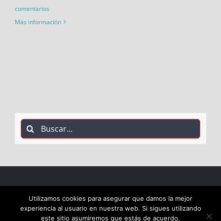
comentarios
Más información
Buscar:
COPYRIGHT 2018 Socialistas de Alcalá PSOE ALCALÁ |
Utilizamos cookies para asegurar que damos la mejor
experiencia al usuario en nuestra web. Si sigues utilizando
ALL RIGHTS RESERVED |
este sitio asumiremos que estás de acuerdo.