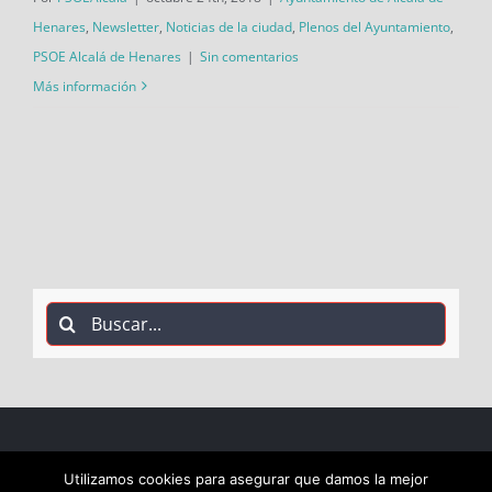
Henares
,
Newsletter
,
Noticias de la ciudad
,
Plenos del Ayuntamiento
,
PSOE Alcalá de Henares
|
Sin comentarios
Más información
Buscar:
COPYRIGHT 2018 Socialistas de Alcalá PSOE ALCALÁ |
Utilizamos cookies para asegurar que damos la mejor