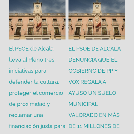
El PSOE de Alcalá
EL PSOE DE ALCALÁ
El
en
lleva al Pleno tres
DENUNCIA QUE EL
He
iniciativas para
GOBIERNO DE PP Y
un
defender la cultura,
VOX REGALA A
ad
proteger el comercio
AYUSO UN SUELO
la
de proximidad y
MUNICIPAL
Re
reclamar una
VALORADO EN MÁS
30
financiación justa para
DE 11 MILLONES DE
pú