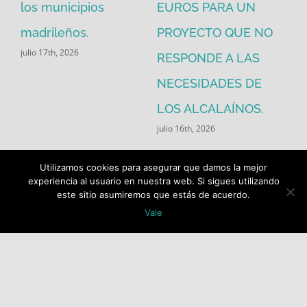
los municipios
EUROS PARA UN
ex
madrileños.
PROYECTO QUE NO
eq
julio 17th, 2026
RESPONDE A LAS
de
jul
NECESIDADES DE
LOS ALCALAÍNOS.
julio 16th, 2026
Utilizamos cookies para asegurar que damos la mejor
experiencia al usuario en nuestra web. Si sigues utilizando
este sitio asumiremos que estás de acuerdo.
Vale
Buscar: