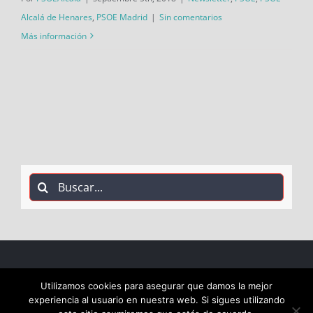
Alcalá de Henares
,
PSOE Madrid
|
Sin comentarios
Más información
Buscar:
COPYRIGHT 2018 Socialistas de Alcalá PSOE ALCALÁ |
Utilizamos cookies para asegurar que damos la mejor
experiencia al usuario en nuestra web. Si sigues utilizando
ALL RIGHTS RESERVED |