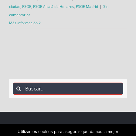
ciudad
,
PSOE
,
PSOE Alcalá de Henares
,
PSOE Madrid
|
Sin
comentarios
Más información
Buscar:
COPYRIGHT 2018 Socialistas de Alcalá PSOE ALCALÁ |
Utilizamos cookies para asegurar que damos la mejor