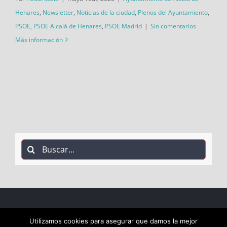
Henares
,
Newsletter
,
Noticias de la ciudad
,
Plenos del Ayuntamiento
,
PSOE
,
PSOE Alcalá de Henares
,
PSOE Madrid
|
Sin comentarios
Más información
Buscar:
COPYRIGHT 2018 Socialistas de Alcalá PSOE ALCALÁ |
Utilizamos cookies para asegurar que damos la mejor