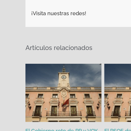
¡Visita nuestras redes!
Artículos relacionados
zgada por
El Gobierno roto de PP y VOX
El PSOE de 