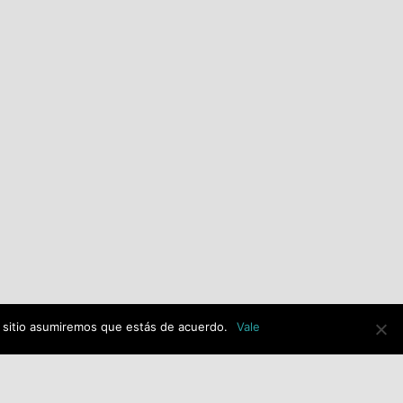
alerta de una posible
adjudicación ilegal de la
imagen de Jesús Resucitado
con 30.000€ de dinero
público y exige explicaciones
al equipo de gobierno de PP-
VOX.
julio 14th, 2026
e sitio asumiremos que estás de acuerdo.
Vale