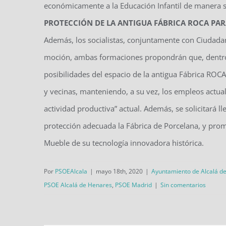
económicamente a la Educación Infantil de manera su
PROTECCIÓN DE LA ANTIGUA FÁBRICA ROCA PAR
Además, los socialistas, conjuntamente con Ciudadan
moción, ambas formaciones propondrán que, dentro d
posibilidades del espacio de la antigua Fábrica ROC
y vecinas, manteniendo, a su vez, los empleos actual
actividad productiva” actual. Además, se solicitará l
protección adecuada la Fábrica de Porcelana, y pro
Mueble de su tecnología innovadora histórica.
Por
PSOEAlcala
|
mayo 18th, 2020
|
Ayuntamiento de Alcalá d
PSOE Alcalá de Henares
,
PSOE Madrid
|
Sin comentarios