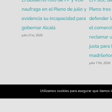
mitir de
naufraga en el Pleno de julio y
Pleno tres 
evidencia su incapacidad para
defender l
gobernar Alcalá
el comerci
julio 21st, 2026
reclamar u
justa para
madrileños
julio 17th, 2026
Utilizamos cookies para asegurar que damos la