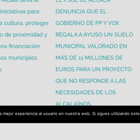
iniciativas para
DENUNCIA QUE EL
a cultura, proteger
GOBIERNO DE PP Y VOX
o de proximidad y
REGALA A AYUSO UN SUELO
na financiación
MUNICIPAL VALORADO EN
 los municipios
MÁS DE 11 MILLONES DE
.
EUROS PARA UN PROYECTO
QUE NO RESPONDE A LAS
NECESIDADES DE LOS
ALCALAÍNOS.
julio 16th, 2026
 mejor experiencia al usuario en nuestra web. Si sigues utilizando est