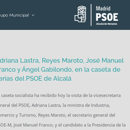
upo Municipal
driana Lastra, Reyes Maroto, José Manuel
ranco y Ángel Gabilondo, en la caseta de
erias del PSOE de Alcalá
 caseta socialista ha recibido hoy la visita de la vicesecretaria
neral del PSOE, Adriana Lastra, la ministra de Industria,
mercio y Turismo, Reyes Maroto, el secretario general del
OE-M, José Manuel Franco, y el candidato a la Presidencia de la